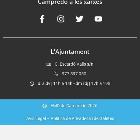
Campredó a les xarxes
L'Ajuntament
C. Escardó Valls s/n
977 597 050
dl a dv | 11h a 14h - dm i dj | 17h a 19h
EMD de Campredó 2026
Avís Legal – Política de Privadesa i de Galetes