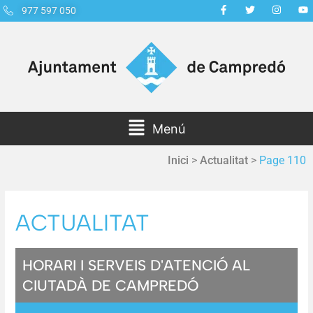
977 597 050
Menú
Inici
>
Actualitat
>
Page 110
ACTUALITAT
HORARI I SERVEIS D'ATENCIÓ AL
CIUTADÀ DE CAMPREDÓ