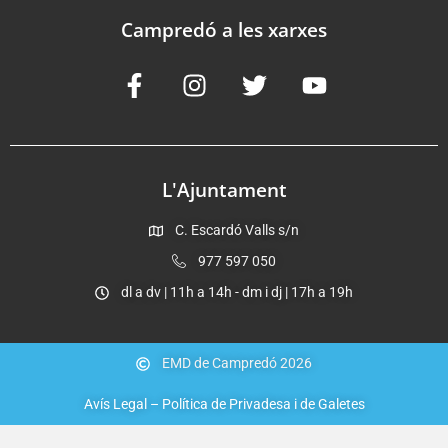
Campredó a les xarxes
L'Ajuntament
C. Escardó Valls s/n
977 597 050
dl a dv | 11h a 14h - dm i dj | 17h a 19h
EMD de Campredó 2026
Avís Legal – Política de Privadesa i de Galetes