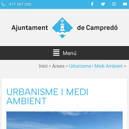
977 597 050
Menú
Inici
>
Àrees
>
Urbanisme i Medi Ambient
>
URBANISME I MEDI
AMBIENT