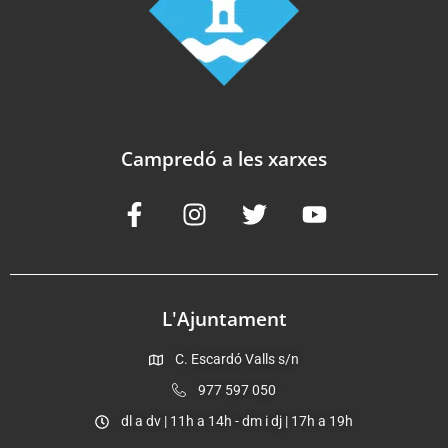
Campredó a les xarxes
L'Ajuntament
C. Escardó Valls s/n
977 597 050
dl a dv | 11h a 14h - dm i dj | 17h a 19h