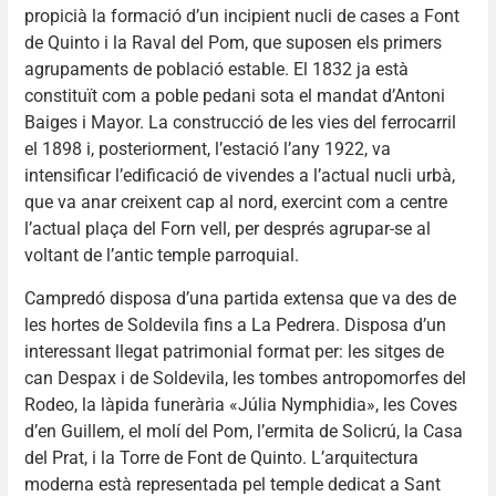
propicià la formació d’un incipient nucli de cases a Font
de Quinto i la Raval del Pom, que suposen els primers
agrupaments de població estable. El 1832 ja està
constituït com a poble pedani sota el mandat d’Antoni
Baiges i Mayor. La construcció de les vies del ferrocarril
el 1898 i, posteriorment, l’estació l’any 1922, va
intensificar l’edificació de vivendes a l’actual nucli urbà,
que va anar creixent cap al nord, exercint com a centre
l’actual plaça del Forn vell, per després agrupar-se al
voltant de l’antic temple parroquial.
Campredó disposa d’una partida extensa que va des de
les hortes de Soldevila fins a La Pedrera. Disposa d’un
interessant llegat patrimonial format per: les sitges de
can Despax i de Soldevila, les tombes antropomorfes del
Rodeo, la làpida funerària «Júlia Nymphidia», les Coves
d’en Guillem, el molí del Pom, l’ermita de Solicrú, la Casa
del Prat, i la Torre de Font de Quinto. L’arquitectura
moderna està representada pel temple dedicat a Sant