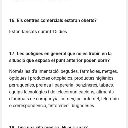
16. Els centres comercials estaran oberts?
Estan tancats durant 15 dies
17. Les botigues en general que no es trobin en la
situació que exposa el punt anterior poden obrir?
Només les d’alimentació, begudes, farmàcies, metges,
òptiques i productes ortopèdics, productes higiènics,
perruqueries, premsa i papereria, benzineres, tabacs,
equips tecnològics i de telecomunicacions, aliments
d’animals de companyia, comerç per internet, telefònic
o correspondència, tintoreries i bugaderies
18. Tinc una cita mèdica. Hi puc anar?