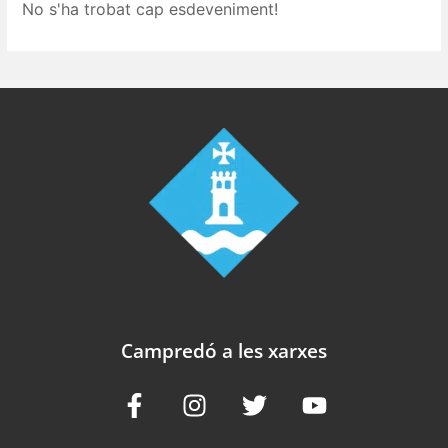
No s'ha trobat cap esdeveniment!
Campredó a les xarxes