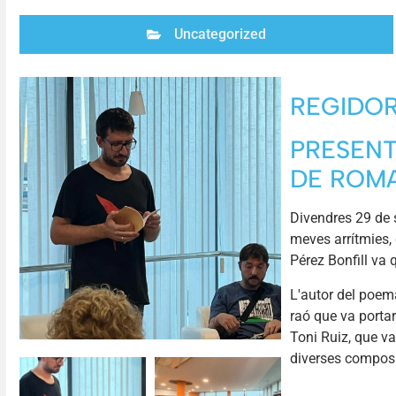
Uncategorized
REGIDOR
PRESENT
DE ROMA
Divendres 29 de s
meves arrítmies,
Pérez Bonfill va 
L'autor del poem
raó que va portar
Toni Ruiz, que va
diverses compos