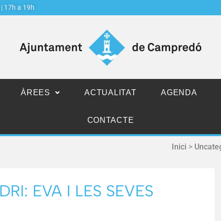
j | 17h a 19h
ÀREES
ACTUALITAT
AGENDA
CONTACTE
Inici
>
Uncate
I: EVA I LES SEVES