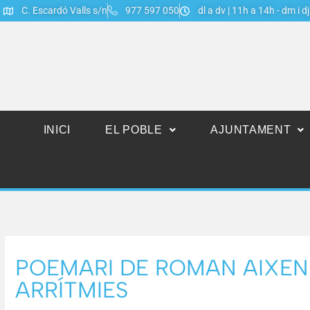
C. Escardó Valls s/n
977 597 050
dl a dv | 11h a 14h - dm i d
INICI
EL POBLE
AJUNTAMENT
POEMARI DE ROMAN AIXENDR
ARRÍTMIES