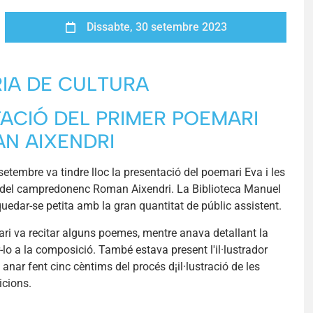
Dissabte, 30 setembre 2023
IA DE CULTURA
ACIÓ DEL PRIMER POEMARI
N AIXENDRI
etembre va tindre lloc la presentació del poemari Eva i les
 del campredonenc Roman Aixendri. La Biblioteca Manuel
quedar-se petita amb la gran quantitat de públic assistent.
ari va recitar alguns poemes, mentre anava detallant la
-lo a la composició. També estava present l'il·lustrador
 anar fent cinc cèntims del procés d¡il·lustració de les
icions.