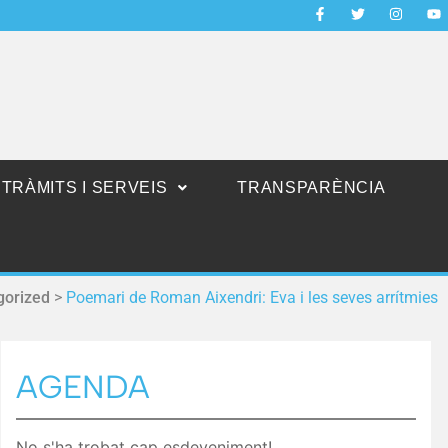
TRÀMITS I SERVEIS
TRANSPARÈNCIA
gorized
>
Poemari de Roman Aixendri: Eva i les seves arrítmies
AGENDA
No s'ha trobat cap esdeveniment!