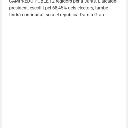
CAMPREDO POBLE i 2 regidors per a Junts. L’alcalde-
president, escollit pel 68,45% dels electors, també
tindrà continuïtat, serà el republicà Damià Grau.