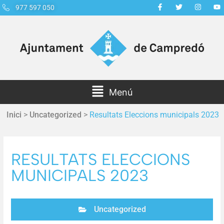
977 597 050
Menú
Inici
>
Uncategorized
>
Resultats Eleccions municipals 2023
RESULTATS ELECCIONS
MUNICIPALS 2023
Uncategorized