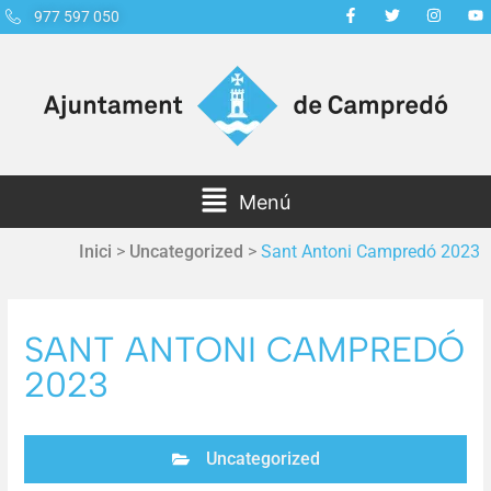
977 597 050
Menú
Inici
>
Uncategorized
>
Sant Antoni Campredó 2023
SANT ANTONI CAMPREDÓ
2023
Uncategorized