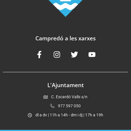
Campredó a les xarxes
L'Ajuntament
C. Escardó Valls s/n
977 597 050
dl a dv | 11h a 14h - dm i dj | 17h a 19h