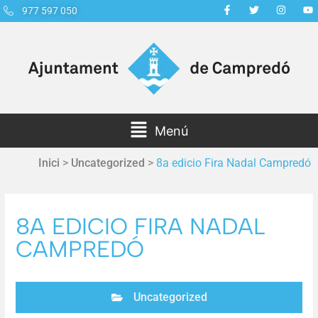
977 597 050
Menú
Inici
>
Uncategorized
>
8a edicio Fira Nadal Campredó
8A EDICIO FIRA NADAL
CAMPREDÓ
Uncategorized