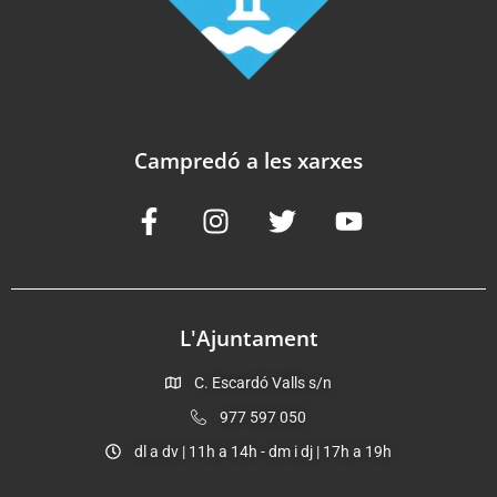
Campredó a les xarxes
L'Ajuntament
C. Escardó Valls s/n
977 597 050
dl a dv | 11h a 14h - dm i dj | 17h a 19h