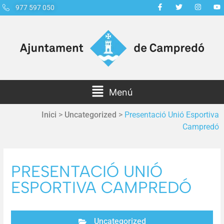
977 597 050
Menú
Inici
>
Uncategorized
>
Presentació Unió Esportiva
Campredó
PRESENTACIÓ UNIÓ
ESPORTIVA CAMPREDÓ
Uncategorized