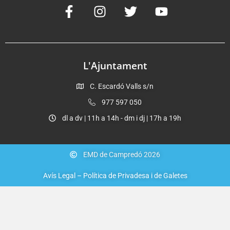
L'Ajuntament
C. Escardó Valls s/n
977 597 050
dl a dv | 11h a 14h - dm i dj | 17h a 19h
EMD de Campredó 2026
Avís Legal – Política de Privadesa i de Galetes