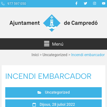
977 597 050
Menú
Inici
>
Uncategorized
>
Incendi embarcador
INCENDI EMBARCADOR
Uncategorized
Dijous, 28 juliol 2022