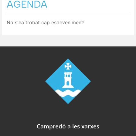
AGENDA
No s'ha trobat cap esdeveniment!
Campredó a les xarxes