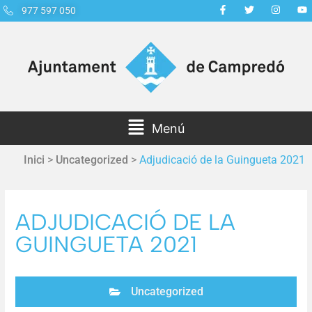
977 597 050
Menú
Inici
>
Uncategorized
>
Adjudicació de la Guingueta 2021
ADJUDICACIÓ DE LA
GUINGUETA 2021
Uncategorized