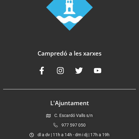
Campredó a les xarxes
L'Ajuntament
C. Escardó Valls s/n
977 597 050
dl a dv | 11h a 14h - dm i dj | 17h a 19h