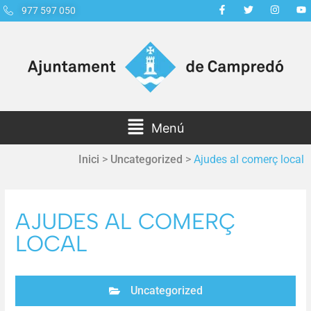
977 597 050
Menú
Inici
>
Uncategorized
>
Ajudes al comerç local
AJUDES AL COMERÇ
LOCAL
Uncategorized