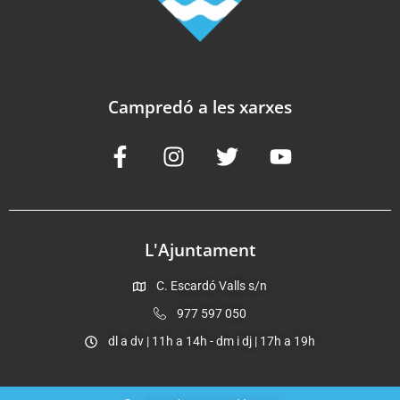
Campredó a les xarxes
L'Ajuntament
C. Escardó Valls s/n
977 597 050
dl a dv | 11h a 14h - dm i dj | 17h a 19h