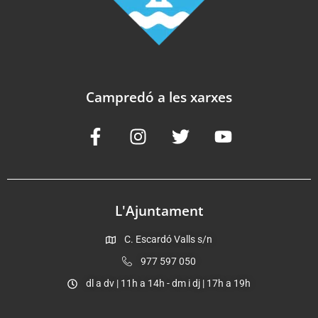
Campredó a les xarxes
L'Ajuntament
C. Escardó Valls s/n
977 597 050
dl a dv | 11h a 14h - dm i dj | 17h a 19h