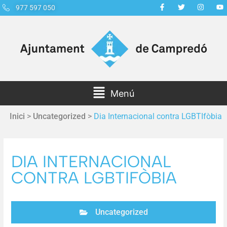
977 597 050
Menú
Inici
>
Uncategorized
>
Dia Internacional contra LGBTIfòbia
DIA INTERNACIONAL
CONTRA LGBTIFÒBIA
Uncategorized