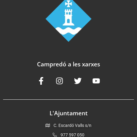
Campredó a les xarxes
L'Ajuntament
C. Escardó Valls s/n
977 597 050