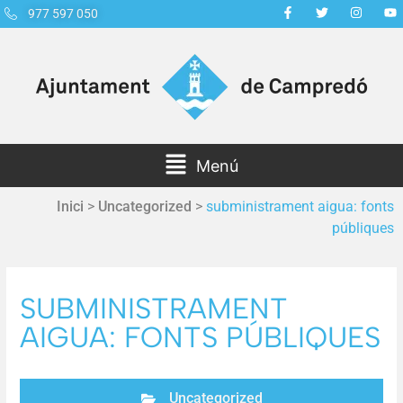
977 597 050
Menú
Inici
>
Uncategorized
>
subministrament aigua: fonts
públiques
SUBMINISTRAMENT
AIGUA: FONTS PÚBLIQUES
Uncategorized