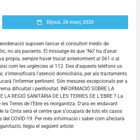
Dijous, 26 març 2020
eordenació suposen tancar el consultori mèdic de
ic, no als pacients. El missatge és que "No" ha d'anar
iva pròpia, sempre haver trucat anteriorment al 061 o al
així com les urgències al 112. Des d'aquests telèfons us
; s'intensificarà l'atenció domiciliària; per als tractaments
ucarà l'infermer pertinent. Són mesures excepcionals per a
ema dificultat i perillositat. INFORMACIÓ SOBRE LA
 LA REGIÓ SANITÀRIA DE LES TERRES DE L'EBRE ? La
e les Terres de l'Ebre es reorganitza. D'ara en endavant
de la Cinta serà el centre que s'ocuparà de tots els casos
us del COVID-19. Per més informació i saber com afectarà
anitazió, llegiu el següent article: