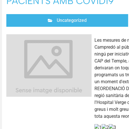
PACIENTS AMB COVID19
Uncategorized
Les mesures de r
Campredó al públ
ningú per iniciat
CAP del Temple, 
derivaran on toqui
programats us tr
un moment d'extr
REORDENACIÓ DE
regió sanitària d
l'Hospital Verge 
greus i molt gre
tota aquesta reorg