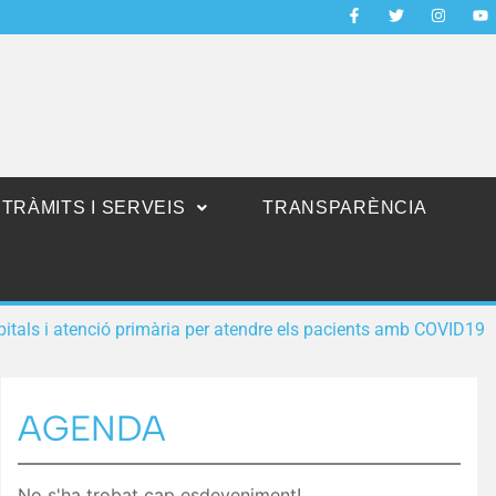
TRÀMITS I SERVEIS
TRANSPARÈNCIA
spitals i atenció primària per atendre els pacients amb COVID19
AGENDA
No s'ha trobat cap esdeveniment!