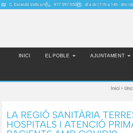
C. Escardó Valls s/n
977 597 050
dl a dv | 11h a 14h - dm i d
INICI
EL POBLE
AJUNTAMENT
Inici
>
Unc
LA REGIÓ SANITÀRIA TERR
HOSPITALS I ATENCIÓ PRIM