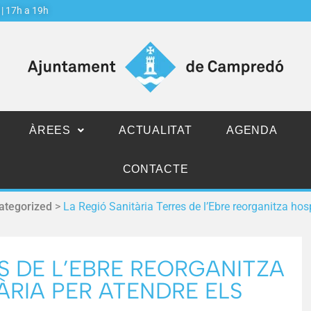
j | 17h a 19h
ÀREES
ACTUALITAT
AGENDA
CONTACTE
ategorized
>
La Regió Sanitària Terres de l’Ebre reorganitza ho
ES DE L’EBRE REORGANITZA
ÀRIA PER ATENDRE ELS