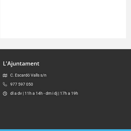
L'Ajuntament
C. Escardó Valls s/n
977 597 050
dl a dv | 11h a 14h - dm i dj | 17h a 19h