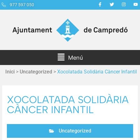
977 597 050
Menú
Inici
>
Uncategorized
>
Xocolatada Solidària Càncer Infantil
XOCOLATADA SOLIDÀRIA
CÀNCER INFANTIL
Uncategorized