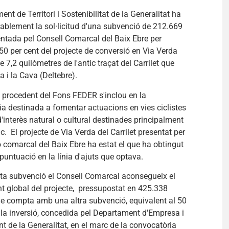
ent de Territori i Sostenibilitat de la Generalitat ha
rablement la sol·licitud d'una subvenció de 212.669
ntada pel Consell Comarcal del Baix Ebre per
 50 per cent del projecte de conversió en Via Verda
e 7,2 quilòmetres de l'antic traçat del Carrilet que
a i la Cava (Deltebre).
 procedent del Fons FEDER s'inclou en la
a destinada a fomentar actuacions en vies ciclistes
'interès natural o cultural destinades principalment
tic. El projecte de Via Verda del Carrilet presentat per
ió comarcal del Baix Ebre ha estat el que ha obtingut
untuació en la línia d'ajuts que optava.
a subvenció el Consell Comarcal aconsegueix el
t global del projecte, pressupostat en 425.338
ue compta amb una altra subvenció, equivalent al 50
 la inversió, concedida pel Departament d'Empresa i
 de la Generalitat, en el marc de la convocatòria