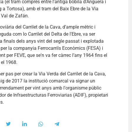
ica (el tram comprès entre l'antiga bòbila d'Anguera i
g a Tortosa), amb el tram del Baix Ebre de la Via
 Val de Zafán.
roviària del Carrilet de la Cava, d’ample mètric i
uda com lo Carrilet del Delta de l'Ebre, va ser
a finals dels anys vint del segle passat i explotada
 per la companyia Ferrocarrils Econòmics (FESA) i
nt per FEVE, que se'n va fer càrrec l’any 1964 fins el
 el 1968.
r pas per crear la Via Verda del Carrilet de la Cava,
ig de 2017 la institució comarcal va signar un
arrendament per vint anys amb l'organisme públic
or de Infraestructuras Ferroviarias (ADIF), propietari
s.