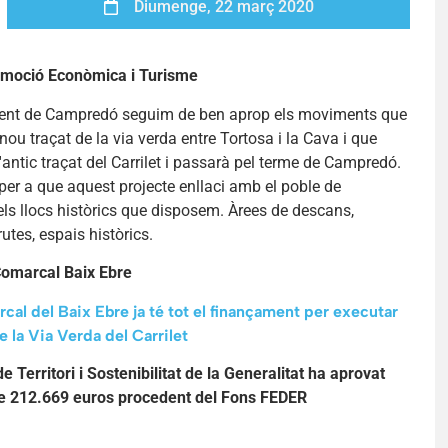
Diumenge, 22 març 2020
omoció Econòmica i Turisme
ment de Campredó seguim de ben aprop els moviments que
 nou traçat de la via verda entre Tortosa i la Cava i que
l'antic traçat del Carrilet i passarà pel terme de Campredó.
 per a que aquest projecte enllaci amb el poble de
els llocs històrics que disposem. Àrees de descans,
utes, espais històrics.
Comarcal Baix Ebre
cal del Baix Ebre ja té tot el finançament per executar
e la Via Verda del Carrilet
 Territori i Sostenibilitat de la Generalitat ha aprovat
e 212.669 euros procedent del Fons FEDER