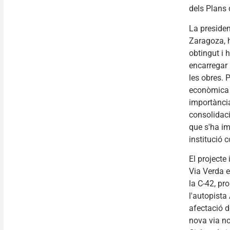
dels Plans 
La presiden
Zaragoza, h
obtingut i 
encarregar l
les obres. 
econòmica i
importància
consolidació
que s'ha i
institució 
El projecte
Via Verda e
la C-42, pro
l'autopista
afectació d
nova via no