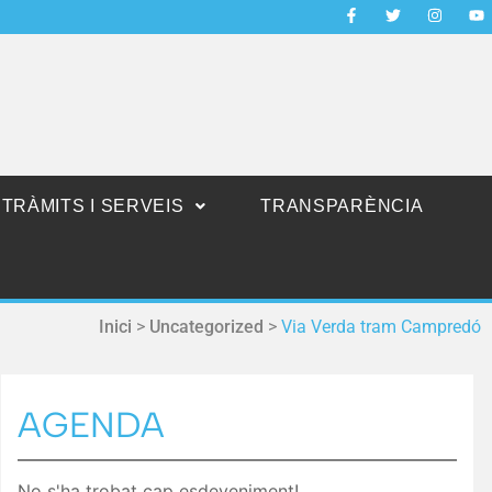
TRÀMITS I SERVEIS
TRANSPARÈNCIA
Inici
>
Uncategorized
>
Via Verda tram Campredó
AGENDA
No s'ha trobat cap esdeveniment!