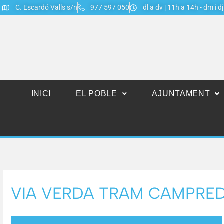
C. Escardó Valls s/n
977 597 050
dl a dv | 11h a 14h - dm i d
INICI
EL POBLE
AJUNTAMENT
VIA VERDA TRAM CAMPRE