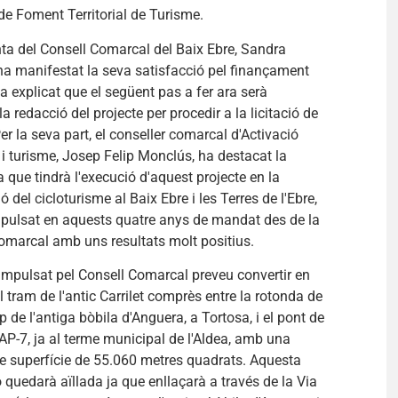
de Foment Territorial de Turisme.
ta del Consell Comarcal del Baix Ebre, Sandra
a manifestat la seva satisfacció pel finançament
ha explicat que el següent pas a fer ara serà
a redacció del projecte per procedir a la licitació de
Per la seva part, el conseller comarcal d'Activació
 turisme, Josep Felip Monclús, ha destacat la
 que tindrà l'execució d'aquest projecte en la
 del cicloturisme al Baix Ebre i les Terres de l'Ebre,
mpulsat en aquests quatre anys de mandat des de la
comarcal amb uns resultats molt positius.
 impulsat pel Consell Comarcal preveu convertir en
l tram de l'antic Carrilet comprès entre la rotonda de
p de l'antiga bòbila d'Anguera, a Tortosa, i el pont de
 AP-7, ja al terme municipal de l'Aldea, amb una
e superfície de 55.060 metres quadrats. Aquesta
 quedarà aïllada ja que enllaçarà a través de la Via