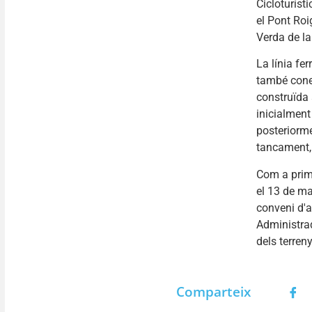
Cicloturíst
el Pont Roi
Verda de la
La línia fer
també coneg
construïda 
inicialment
posteriorme
tancament,
Com a prime
el 13 de ma
conveni d'
Administrad
dels terreny
Comparteix