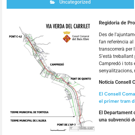
Uncategorized
Regidoria de Pr
Des de l'ajunta
fan referència al
transcorrerà per 
S'està treballant
Campredó i tots 
senyalitzacions, r
Noticía Consell 
El Consell Comar
el primer tram d
El Departament de
una subvenció d