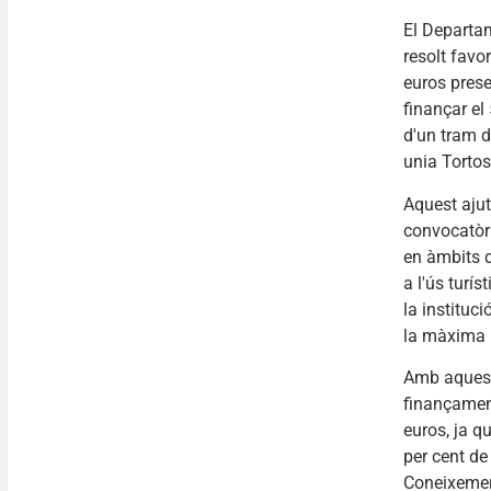
El Departam
resolt favo
euros prese
finançar el
d'un tram d
unia Tortos
Aquest ajut
convocatòri
en àmbits d
a l'ús turís
la instituc
la màxima p
Amb aquest
finançamen
euros, ja q
per cent de
Coneixement