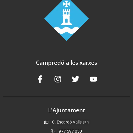
Campredó a les xarxes
L'Ajuntament
C. Escardó Valls s/n
977 597 050