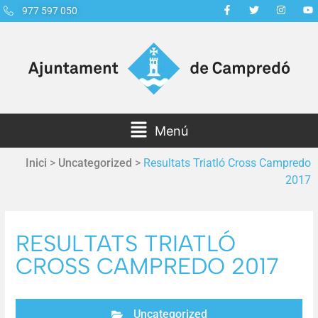
977 597 050
Menú
Inici
>
Uncategorized
>
Resultats Triatló Cross Campredo
2017
RESULTATS TRIATLÓ
CROSS CAMPREDO 2017
Uncategorized