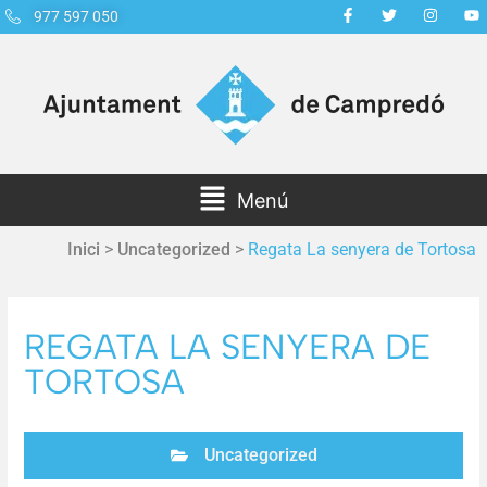
977 597 050
Menú
Inici
>
Uncategorized
>
Regata La senyera de Tortosa
REGATA LA SENYERA DE
TORTOSA
Uncategorized