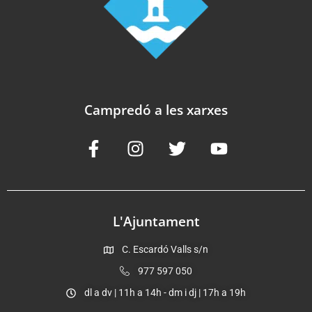
Campredó a les xarxes
L'Ajuntament
C. Escardó Valls s/n
977 597 050
dl a dv | 11h a 14h - dm i dj | 17h a 19h