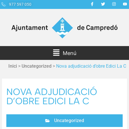
977 597 050
Menú
Inici
>
Uncategorized
>
Nova adjudicació d’obre Edici La C
NOVA ADJUDICACIÓ
D’OBRE EDICI LA C
Uncategorized