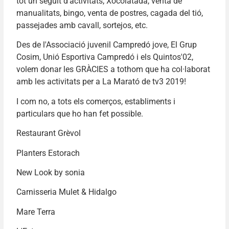
tot un seguit d’activitats; Xocolatada, venta de
manualitats, bingo, venta de postres, cagada del tió,
passejades amb cavall, sortejos, etc.
Des de l'Associació juvenil Campredó jove, El Grup
Cosim, Unió Esportiva Campredó i els Quintos'02,
volem donar les GRÀCIES a tothom que ha col·laborat
amb les activitats per a La Marató de tv3 2019!
I com no, a tots els comerços, establiments i
particulars que ho han fet possible.
Restaurant Grèvol
Planters Estorach
New Look by sonia
Carnisseria Mulet & Hidalgo
Mare Terra