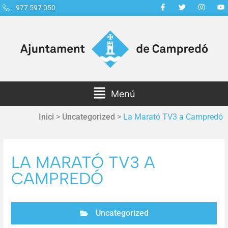
977 597 050
Menú
Inici
>
Uncategorized
>
La Marató TV3 a Campredó
LA MARATÓ TV3 A
CAMPREDÓ
Uncategorized