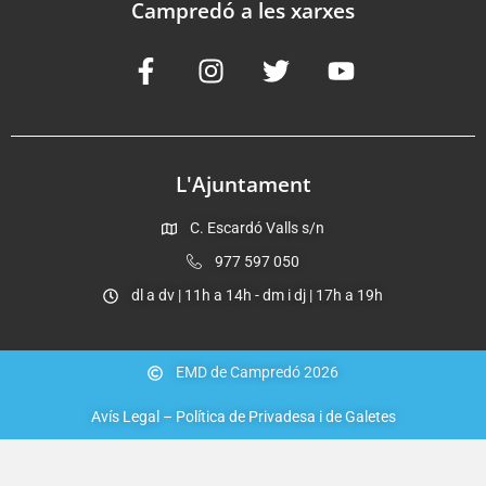
Campredó a les xarxes
L'Ajuntament
C. Escardó Valls s/n
977 597 050
dl a dv | 11h a 14h - dm i dj | 17h a 19h
EMD de Campredó 2026
Avís Legal – Política de Privadesa i de Galetes