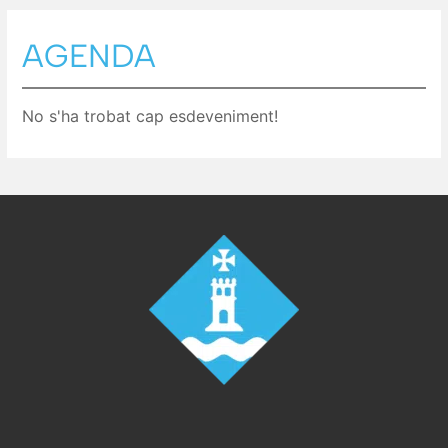
AGENDA
No s'ha trobat cap esdeveniment!