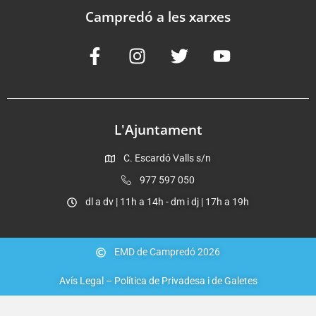
Campredó a les xarxes
L'Ajuntament
C. Escardó Valls s/n
977 597 050
dl a dv | 11h a 14h - dm i dj | 17h a 19h
EMD de Campredó 2026
Avís Legal – Política de Privadesa i de Galetes