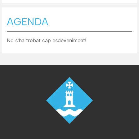
AGENDA
No s'ha trobat cap esdeveniment!