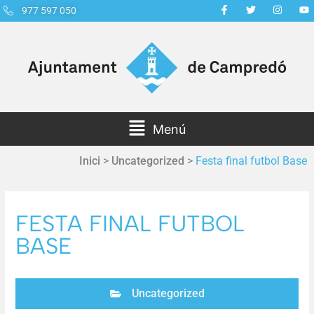
977 597 050
Menú
Inici
>
Uncategorized
>
Festa final futbol Base
FESTA FINAL FUTBOL
BASE
Uncategorized