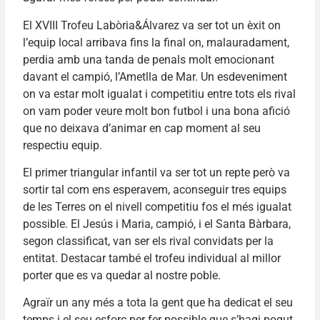
El XVIII Trofeu Labòria&Álvarez va ser tot un èxit on
l’equip local arribava fins la final on, malauradament,
perdia amb una tanda de penals molt emocionant
davant el campió, l’Ametlla de Mar. Un esdeveniment
on va estar molt igualat i competitiu entre tots els rival
on vam poder veure molt bon futbol i una bona afició
que no deixava d’animar en cap moment al seu
respectiu equip.
El primer triangular infantil va ser tot un repte però va
sortir tal com ens esperavem, aconseguir tres equips
de les Terres on el nivell competitiu fos el més igualat
possible. El Jesús i Maria, campió, i el Santa Bàrbara,
segon classificat, van ser els rival convidats per la
entitat. Destacar també el trofeu individual al millor
porter que es va quedar al nostre poble.
Agraïr un any més a tota la gent que ha dedicat el seu
temps i el seu esforç per fer possible que s’hagi pogut