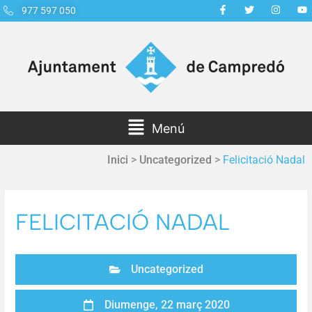
977 597 050
Menú
Inici
>
Uncategorized
>
Felicitació Nadal
FELICITACIÓ NADAL
Uncategorized
Diumenge, 22 març 2020