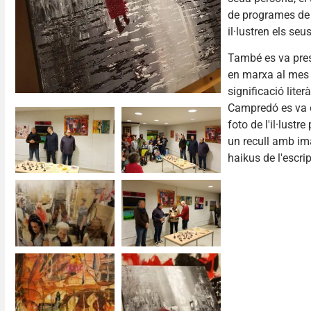
de programes de 
il·lustren els seus
També es va prese
en marxa al mes d
significació lite
Campredó es va 
foto de l'il·lust
un recull amb im
haikus de l'escr