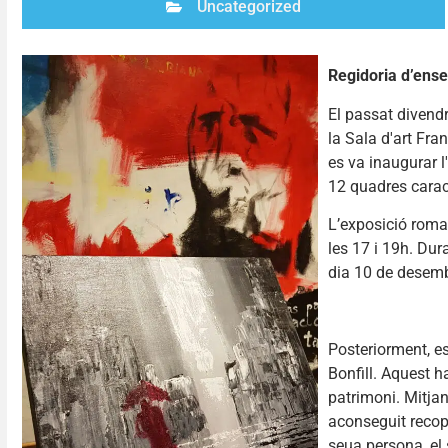
Uncategorized
Regidoria d’ense
El passat divendr
la Sala d'art Fr
es va inaugurar l
12 quadres caract
L’exposició roman
les 17 i 19h. Dur
dia 10 de desemb
Posteriorment, es
Bonfill. Aquest ha
patrimoni. Mitjan
aconseguit recopi
seua persona, el 