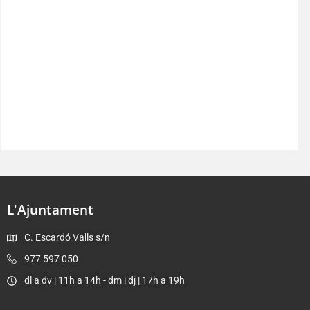
L'Ajuntament
C. Escardó Valls s/n
977 597 050
dl a dv | 11h a 14h - dm i dj | 17h a 19h