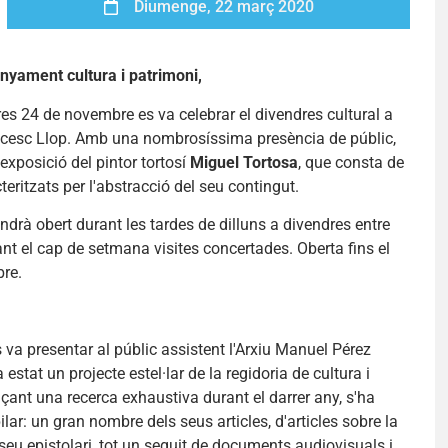
Diumenge, 22 març 2020
nyament cultura i patrimoni,
es 24 de novembre es va celebrar el divendres cultural a
ancesc Llop. Amb una nombrosíssima presència de públic,
'exposició del pintor tortosí
Miguel Tortosa
, que consta de
eritzats per l'abstracció del seu contingut.
drà obert durant les tardes de dilluns a divendres entre
ant el cap de setmana visites concertades. Oberta fins el
re.
 va presentar al públic assistent l'Arxiu Manuel Pérez
 estat un projecte estel·lar de la regidoria de cultura i
çant una recerca exhaustiva durant el darrer any, s'ha
lar: un gran nombre dels seus articles, d'articles sobre la
seu epistolari, tot un seguit de documents audiovisuals i