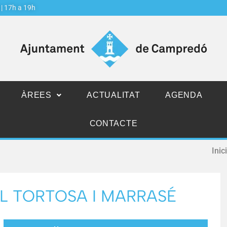
j | 17h a 19h
ÀREES
ACTUALITAT
AGENDA
CONTACTE
Inici
L TORTOSA I MARRASÉ