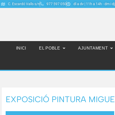
C. Escardó Valls s/n
977 597 050
dl a dv | 11h a 14h - dm i d
INICI
EL POBLE
AJUNTAMENT
EXPOSICIÓ PINTURA MIGUE