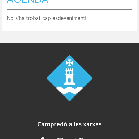
No s'ha trobat cap esdeveniment!
Campredó a les xarxes