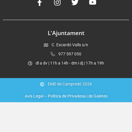
L'Ajuntament
C. Escardó Valls s/n
977 597 050
dl a dv | 11h a 14h - dm i dj | 17h a 19h
EMD de Campredó 2026
Avís Legal – Política de Privadesa i de Galetes