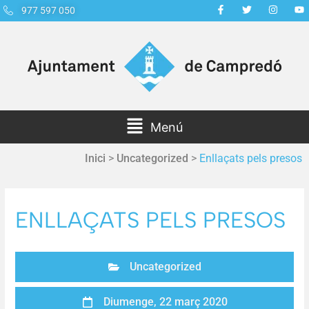
977 597 050
Menú
Inici
>
Uncategorized
>
Enllaçats pels presos
ENLLAÇATS PELS PRESOS
Uncategorized
Diumenge, 22 març 2020