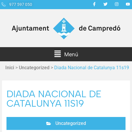
977 597 050
Menú
Inici
>
Uncategorized
>
Diada Nacional de Catalunya 11s19
DIADA NACIONAL DE
CATALUNYA 11S19
Uncategorized