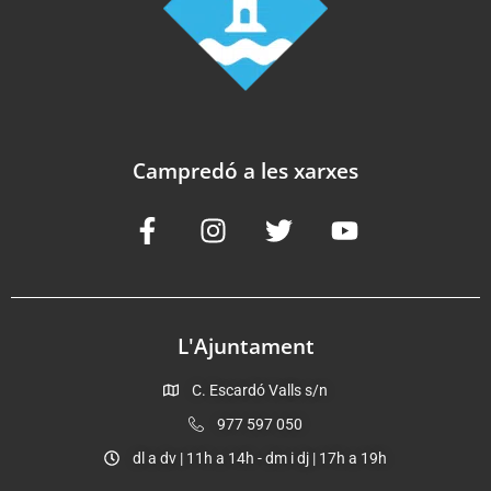
Campredó a les xarxes
L'Ajuntament
C. Escardó Valls s/n
977 597 050
dl a dv | 11h a 14h - dm i dj | 17h a 19h