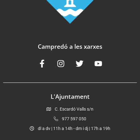
Campredó a les xarxes
L'Ajuntament
C. Escardó Valls s/n
977 597 050
dl a dv | 11h a 14h - dm i dj | 17h a 19h