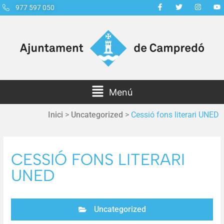
977 597 050
Menú
Inici
>
Uncategorized
>
Cessió fons literari UNED
CESSIÓ FONS LITERARI
UNED
Uncategorized