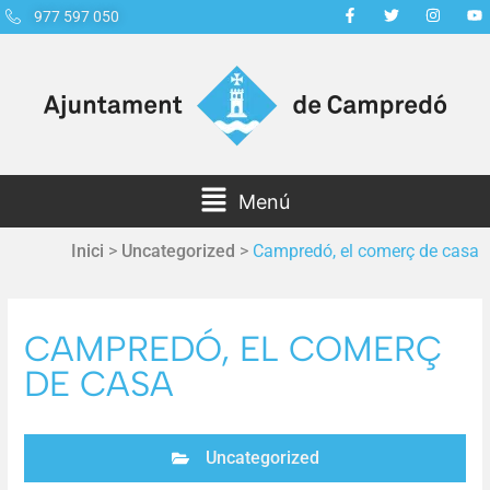
977 597 050
Menú
Inici
>
Uncategorized
>
Campredó, el comerç de casa
CAMPREDÓ, EL COMERÇ
DE CASA
Uncategorized