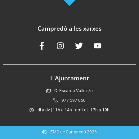
Campredó a les xarxes
L'Ajuntament
C. Escardó Valls s/n
977 597 050
dl a dv | 11h a 14h - dm i dj | 17h a 19h
EMD de Campredó 2026