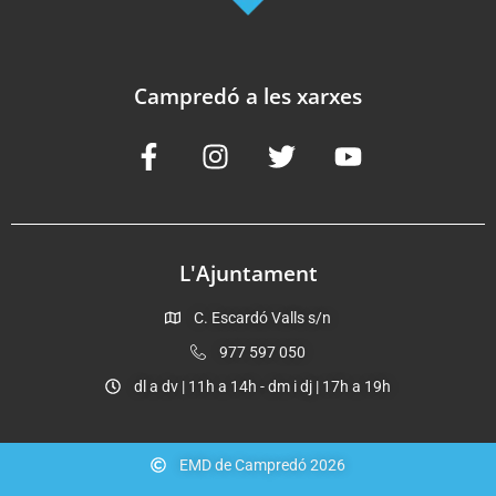
Campredó a les xarxes
L'Ajuntament
C. Escardó Valls s/n
977 597 050
dl a dv | 11h a 14h - dm i dj | 17h a 19h
EMD de Campredó 2026