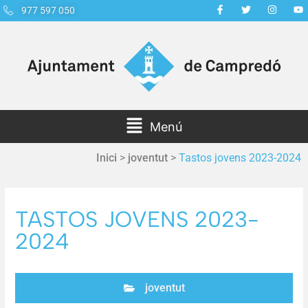
977 597 050
Menú
Inici
>
joventut
>
Tastos jovens 2023-2024
TASTOS JOVENS 2023-
2024
joventut