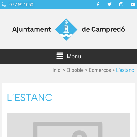
977 597 050
Menú
Inici
>
El poble
>
Comerços
>
L’estanc
L’ESTANC