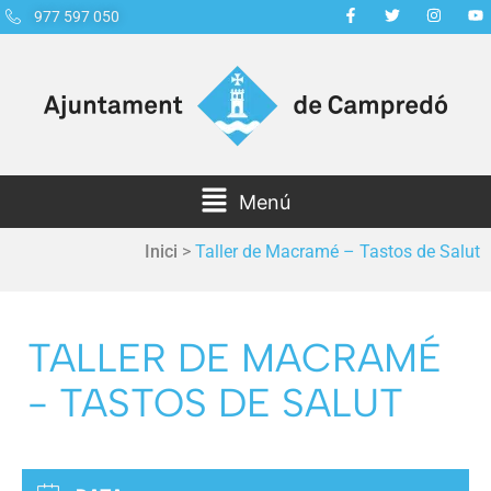
977 597 050
Menú
Inici
>
Taller de Macramé – Tastos de Salut
TALLER DE MACRAMÉ
- TASTOS DE SALUT