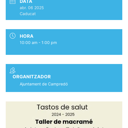
DATA
abr. 06 2025
Caducat
HORA
10:00 am - 1:00 pm
ORGANITZADOR
Ajuntament de Campredó