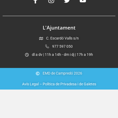
L'Ajuntament
C. Escardó Valls s/n
977 597 050
dl a dv | 11h a 14h - dm i dj | 17h a 19h
EMD de Campredó 2026
Avís Legal – Política de Privadesa i de Galetes