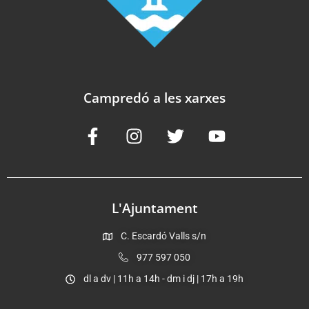
Campredó a les xarxes
L'Ajuntament
C. Escardó Valls s/n
977 597 050
dl a dv | 11h a 14h - dm i dj | 17h a 19h